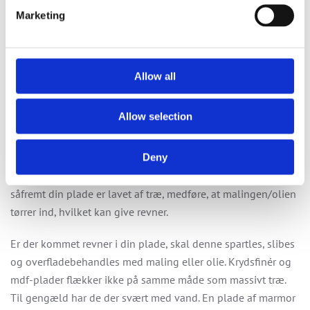
Af hensyn til husets arkitektur bør alle vinduesplader i huset
Marketing
være lavet af samme materiale, da dette giver et mere
harmonisk udtryk. Badeværelset kan dog være en
undtagelse, idet dette rum per definition er meget fugtigt.
Allow all
Her kan man med fordel vælge en plade af granit, marmor
eller komposit.
Allow selection
Vedligeholdelse
Deny
En vinduesplade er udsat for meget sol og fugt. Dette kan,
såfremt din plade er lavet af træ, medføre, at malingen/olien
tørrer ind, hvilket kan give revner.
Er der kommet revner i din plade, skal denne spartles, slibes
og overfladebehandles med maling eller olie. Krydsfinér og
mdf-plader flækker ikke på samme måde som massivt træ.
Til gengæld har de der svært med vand. En plade af marmor