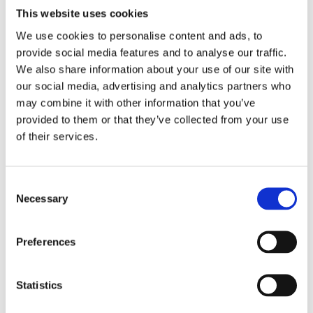
This website uses cookies
Materialer til vinduesplader
We use cookies to personalise content and ads, to
provide social media features and to analyse our traffic.
Normalt er en vinduesplade lavet af træ, men der findes
We also share information about your use of our site with
også en lang række andre muligheder, som for eksempel
our social media, advertising and analytics partners who
granit, marmor, komposit og lignende. Ønsker du et mere
may combine it with other information that you’ve
eksklusivt udtryk, kan en vinduesplade fremstilles af marmor,
provided to them or that they’ve collected from your use
granit, travertin, komposit eller et andet materiale af sten.
of their services.
Denne type vinduesplade er meget hårdfør. I enkelte tilfælde
Consent
kan en vinduesplade være fremstillet af vandfast krydsfinér
Necessary
Selection
beklædt med klinker, fliser eller mosaik. Det er en meget
smuk løsning, men den kan være svær at holde ren, da snavs
ofte sætter sig i fugerne.
Preferences
Overvejelser
Statistics