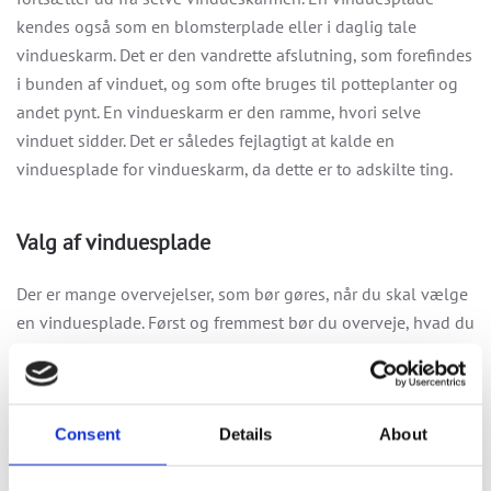
kendes også som en blomsterplade eller i daglig tale
vindueskarm. Det er den vandrette afslutning, som forefindes
i bunden af vinduet, og som ofte bruges til potteplanter og
andet pynt. En vindueskarm er den ramme, hvori selve
vinduet sidder. Det er således fejlagtigt at kalde en
vinduesplade for vindueskarm, da dette er to adskilte ting.
Valg af vinduesplade
Der er mange overvejelser, som bør gøres, når du skal vælge
en vinduesplade. Først og fremmest bør du overveje, hvad du
vil have i vinduet. Dette er afgørende for, hvilket materiale,
du skal vælge, idet der er forskel på, hvad de forskellige
typer materiale kan tåle. Eksempelvis kan en vinduesplade af
mdf ikke tåle fugt og er således et dårligt valg, såfremt man
Consent
Details
About
ønsker at have planter stående på sin vinduesplade.